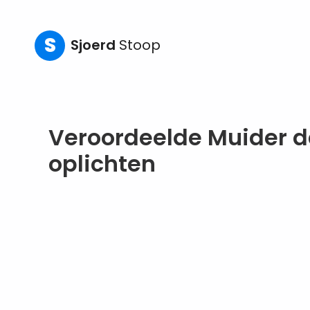
S
Sjoerd
Stoop
Veroordeelde Muider da
oplichten